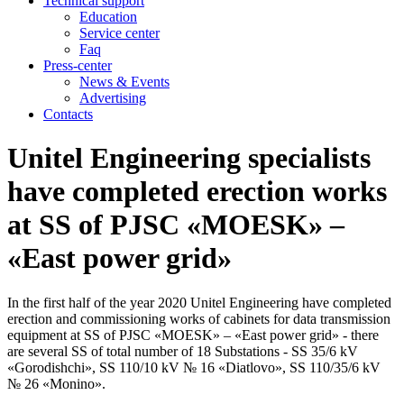
Technical support
Education
Service center
Faq
Press-center
News & Events
Advertising
Contacts
Unitel Engineering specialists
have completed erection works
at SS of PJSC «MOESK» –
«East power grid»
In the first half of the year 2020 Unitel Engineering have completed
erection and commissioning works of cabinets for data transmission
equipment at SS of PJSC «MOESK» – «East power grid» - there
are several SS of total number of 18 Substations - SS 35/6 kV
«Gorodishchi», SS 110/10 kV № 16 «Diatlovo», SS 110/35/6 kV
№ 26 «Monino».