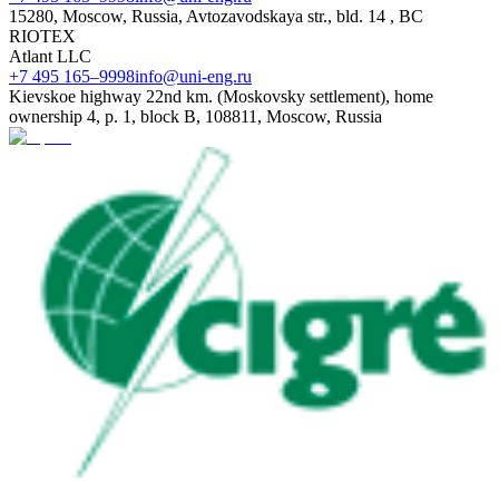
15280, Moscow, Russia, Avtozavodskaya str., bld. 14 , BC
RIOTEX
Atlant LLC
+7 495 165–9998
info@uni-eng.ru
Kievskoe highway 22nd km. (Moskovsky settlement), home
ownership 4, p. 1, block B, 108811, Moscow, Russia