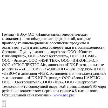
Группа «НЭК» (АО «Национальная энергетическая
компания») – это объединение предприятий, которые
производят инновационные российские продукты и
оказывают услуги для электроэнергетики и промышленности.
Сегодня в Группу входят предприятия: ООО «Юнител
Инжиниринг», ООО «Мосэлектрощит», ООО «НТЗМК»,
ООО «Энхим», ООО «НЭК.ТЕХ», ООО «ИНКОНТРОЛ»,
ООО «РТК-ЭЛЕКТРО-М», дивизион «НЭК.Высоковольтные
решения» – «НЭК.ВВР» (входят ООО «Эйч Энерджи» и ООО
«ЛЗВО») и дивизион «НЭК. Компоненты и интеллектуальные
технологии» – «НЭК.КИТ» (входят ООО «Завод НАРТИС»,
ООО «Электрощит-К°», ООО «Луч», ООО «Энергосбыт
Технологии») с совокупной выручкой, превышающей 96 млрд
рублей и с количеством персонала свыше 4,6 тыс. человек.
Официальный сайт компании:
www.nec.pro