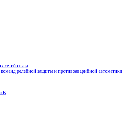
х сетей связи
и команд релейной защиты и противоаварийной автоматики
 кВ