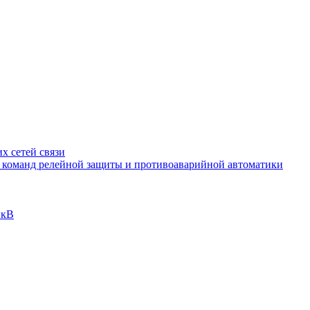
х сетей связи
и команд релейной защиты и противоаварийной автоматики
 кВ