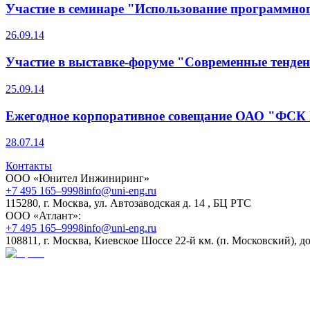
Участие в семинаре "Использование программног
26.09.14
Участие в выставке-форуме "Современные тенден
25.09.14
Ежегодное корпоративное совещание ОАО "ФСК
28.07.14
Контакты
ООО «Юнител Инжиниринг»
+7 495 165–9998
info@uni-eng.ru
115280, г. Москва, ул. Автозаводская д. 14 , БЦ РТС
ООО «Атлант»:
+7 495 165–9998
info@uni-eng.ru
108811, г. Москва, Киевское Шоссе 22-й км. (п. Московский), до