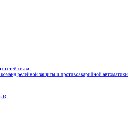
х сетей связи
и команд релейной защиты и противоаварийной автоматики
 кВ