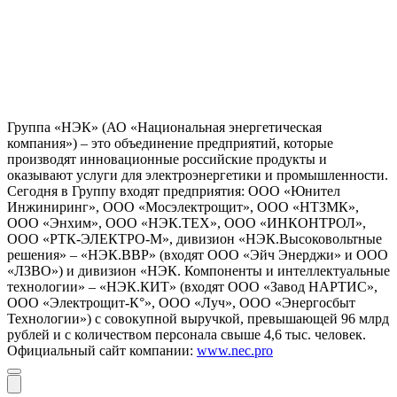
Группа «НЭК» (АО «Национальная энергетическая
компания») – это объединение предприятий, которые
производят инновационные российские продукты и
оказывают услуги для электроэнергетики и промышленности.
Сегодня в Группу входят предприятия: ООО «Юнител
Инжиниринг», ООО «Мосэлектрощит», ООО «НТЗМК»,
ООО «Энхим», ООО «НЭК.ТЕХ», ООО «ИНКОНТРОЛ»,
ООО «РТК-ЭЛЕКТРО-М», дивизион «НЭК.Высоковольтные
решения» – «НЭК.ВВР» (входят ООО «Эйч Энерджи» и ООО
«ЛЗВО») и дивизион «НЭК. Компоненты и интеллектуальные
технологии» – «НЭК.КИТ» (входят ООО «Завод НАРТИС»,
ООО «Электрощит-К°», ООО «Луч», ООО «Энергосбыт
Технологии») с совокупной выручкой, превышающей 96 млрд
рублей и с количеством персонала свыше 4,6 тыс. человек.
Официальный сайт компании:
www.nec.pro