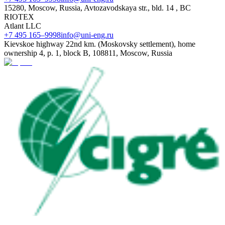
15280, Moscow, Russia, Avtozavodskaya str., bld. 14 , BC
RIOTEX
Atlant LLC
+7 495 165–9998
info@uni-eng.ru
Kievskoe highway 22nd km. (Moskovsky settlement), home
ownership 4, p. 1, block B, 108811, Moscow, Russia