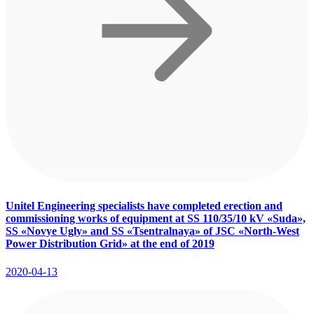
Unitel Engineering specialists have completed erection and
commissioning works of equipment at SS 110/35/10 kV «Suda»,
SS «Novye Ugly» and SS «Tsentralnaya» of JSC «North-West
Power Distribution Grid» at the end of 2019
2020-04-13