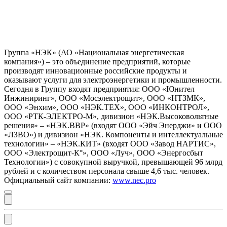
Группа «НЭК» (АО «Национальная энергетическая
компания») – это объединение предприятий, которые
производят инновационные российские продукты и
оказывают услуги для электроэнергетики и промышленности.
Сегодня в Группу входят предприятия: ООО «Юнител
Инжиниринг», ООО «Мосэлектрощит», ООО «НТЗМК»,
ООО «Энхим», ООО «НЭК.ТЕХ», ООО «ИНКОНТРОЛ»,
ООО «РТК-ЭЛЕКТРО-М», дивизион «НЭК.Высоковольтные
решения» – «НЭК.ВВР» (входят ООО «Эйч Энерджи» и ООО
«ЛЗВО») и дивизион «НЭК. Компоненты и интеллектуальные
технологии» – «НЭК.КИТ» (входят ООО «Завод НАРТИС»,
ООО «Электрощит-К°», ООО «Луч», ООО «Энергосбыт
Технологии») с совокупной выручкой, превышающей 96 млрд
рублей и с количеством персонала свыше 4,6 тыс. человек.
Официальный сайт компании:
www.nec.pro