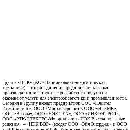
Группа «НЭК» (АО «Национальная энергетическая
компания») – это объединение предприятий, которые
производят инновационные российские продукты и
оказывают услуги для электроэнергетики и промышленности.
Сегодня в Группу входят предприятия: ООО «Юнител
Инжиниринг», ООО «Мосэлектрощит», ООО «НТЗМК»,
ООО «Энхим», ООО «НЭК.ТЕХ», ООО «ИНКОНТРОЛ»,
ООО «РТК-ЭЛЕКТРО-М», дивизион «НЭК.Высоковольтные
решения» – «НЭК.ВВР» (входят ООО «Эйч Энерджи» и ООО
«ЛЗВО») и дивизион «НЭК. Компоненты и интеллектуальные