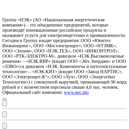
Группа «НЭК» (АО «Национальная энергетическая
компания») – это объединение предприятий, которые
производят инновационные российские продукты и
оказывают услуги для электроэнергетики и промышленности.
Сегодня в Группу входят предприятия: ООО «Юнител
Инжиниринг», ООО «Мосэлектрощит», ООО «НТЗМК»,
ООО «Энхим», ООО «НЭК.ТЕХ», ООО «ИНКОНТРОЛ»,
ООО «РТК-ЭЛЕКТРО-М», дивизион «НЭК.Высоковольтные
решения» – «НЭК.ВВР» (входят ООО «Эйч Энерджи» и ООО
«ЛЗВО») и дивизион «НЭК. Компоненты и интеллектуальные
технологии» – «НЭК.КИТ» (входят ООО «Завод НАРТИС»,
ООО «Электрощит-К°», ООО «Луч», ООО «Энергосбыт
Технологии») с совокупной выручкой, превышающей 96 млрд
рублей и с количеством персонала свыше 4,6 тыс. человек.
Официальный сайт компании:
www.nec.pro