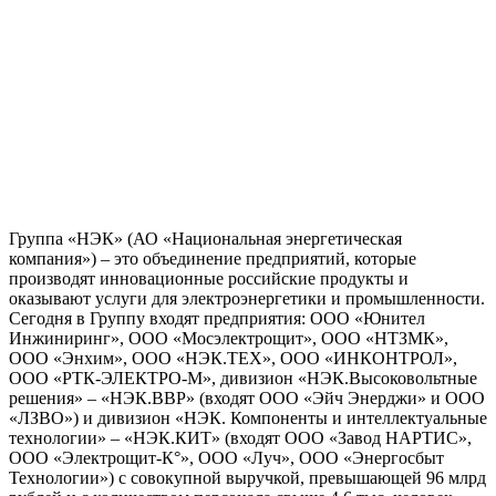
Группа «НЭК» (АО «Национальная энергетическая
компания») – это объединение предприятий, которые
производят инновационные российские продукты и
оказывают услуги для электроэнергетики и промышленности.
Сегодня в Группу входят предприятия: ООО «Юнител
Инжиниринг», ООО «Мосэлектрощит», ООО «НТЗМК»,
ООО «Энхим», ООО «НЭК.ТЕХ», ООО «ИНКОНТРОЛ»,
ООО «РТК-ЭЛЕКТРО-М», дивизион «НЭК.Высоковольтные
решения» – «НЭК.ВВР» (входят ООО «Эйч Энерджи» и ООО
«ЛЗВО») и дивизион «НЭК. Компоненты и интеллектуальные
технологии» – «НЭК.КИТ» (входят ООО «Завод НАРТИС»,
ООО «Электрощит-К°», ООО «Луч», ООО «Энергосбыт
Технологии») с совокупной выручкой, превышающей 96 млрд