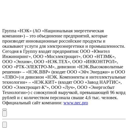
Группа «НЭК» (АО «Национальная энергетическая
компания») – это объединение предприятий, которые
производят инновационные российские продукты и
оказывают услуги для электроэнергетики и промышленности.
Сегодня в Группу входят предприятия: ООО «Юнител
Инжиниринг», ООО «Мосэлектрощит», ООО «НТЗМК»,
ООО «Энхим», ООО «НЭК.ТЕХ», ООО «ИНКОНТРОЛ»,
ООО «РТК-ЭЛЕКТРО-М», дивизион «НЭК.Высоковольтные
решения» – «НЭК.ВВР» (входят ООО «Эйч Энерджи» и ООО
«ЛЗВО») и дивизион «НЭК. Компоненты и интеллектуальные
технологии» – «НЭК.КИТ» (входят ООО «Завод НАРТИС»,
ООО «Электрощит-К°», ООО «Луч», ООО «Энергосбыт
Технологии») с совокупной выручкой, превышающей 96 млрд
рублей и с количеством персонала свыше 4,6 тыс. человек.
Официальный сайт компании:
www.nec.pro