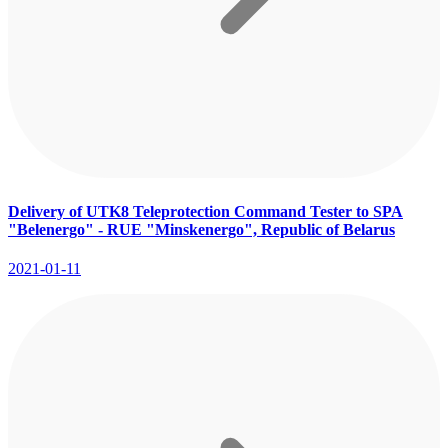
Delivery of UTK8 Teleprotection Command Tester to SPA
"Belenergo" - RUE "Minskenergo", Republic of Belarus
2021-01-11