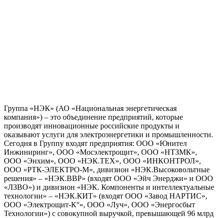
Группа «НЭК» (АО «Национальная энергетическая
компания») – это объединение предприятий, которые
производят инновационные российские продукты и
оказывают услуги для электроэнергетики и промышленности.
Сегодня в Группу входят предприятия: ООО «Юнител
Инжиниринг», ООО «Мосэлектрощит», ООО «НТЗМК»,
ООО «Энхим», ООО «НЭК.ТЕХ», ООО «ИНКОНТРОЛ»,
ООО «РТК-ЭЛЕКТРО-М», дивизион «НЭК.Высоковольтные
решения» – «НЭК.ВВР» (входят ООО «Эйч Энерджи» и ООО
«ЛЗВО») и дивизион «НЭК. Компоненты и интеллектуальные
технологии» – «НЭК.КИТ» (входят ООО «Завод НАРТИС»,
ООО «Электрощит-К°», ООО «Луч», ООО «Энергосбыт
Технологии») с совокупной выручкой, превышающей 96 млрд