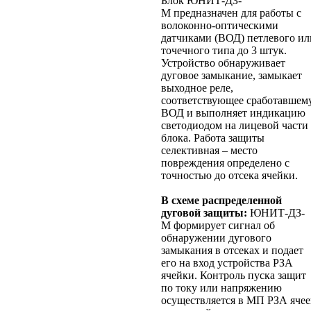
Блок ЮНИТ-ДЗ-
М предназначен для работы с
волоконно-оптическими
датчиками (ВОД) петлевого ил
точечного типа до 3 штук.
Устройство обнаруживает
дуговое замыкание, замыкает
выходное реле,
соответствующее сработавшем
ВОД и выполняет индикацию
светодиодом на лицевой части
блока. Работа защиты
селективная – место
повреждения определено с
точностью до отсека ячейки.
В схеме распределенной
дуговой защиты:
ЮНИТ-ДЗ-
М формирует сигнал об
обнаружении дугового
замыкания в отсеках и подает
его на вход устройства РЗА
ячейки. Контроль пуска защит
по току или напряжению
осуществляется в МП РЗА ячее