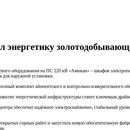
 энергетику золотодобывающе
вого оборудования на ПС 220 кВ «Амикан» – шкафов электропи
м для наружной установки.
 полный комплект абонентского и контрольно-измерительного о
азвитие энергетической инфраструктуры станет ключевым драйв
центра обеспечат надёжное электроснабжение, стабильный уров
ткрытых горных работ и запустить новую обогатительную фабри
ры.