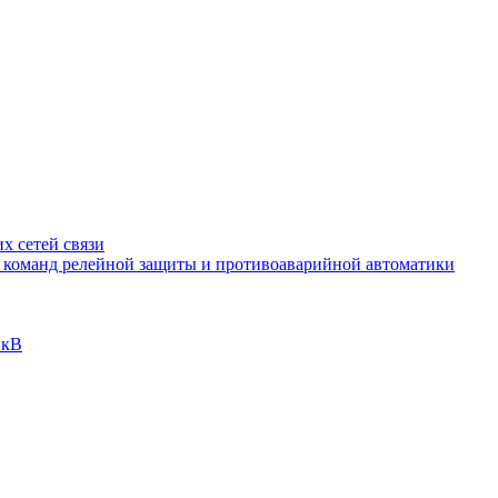
х сетей связи
и команд релейной защиты и противоаварийной автоматики
 кВ