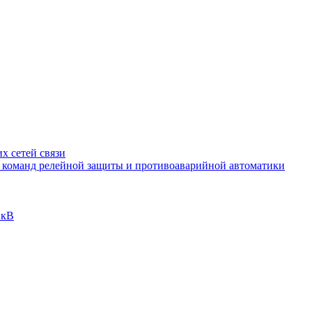
х сетей связи
и команд релейной защиты и противоаварийной автоматики
 кВ