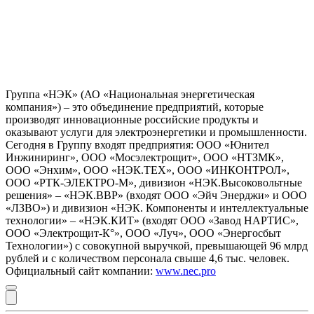
Группа «НЭК» (АО «Национальная энергетическая
компания») – это объединение предприятий, которые
производят инновационные российские продукты и
оказывают услуги для электроэнергетики и промышленности.
Сегодня в Группу входят предприятия: ООО «Юнител
Инжиниринг», ООО «Мосэлектрощит», ООО «НТЗМК»,
ООО «Энхим», ООО «НЭК.ТЕХ», ООО «ИНКОНТРОЛ»,
ООО «РТК-ЭЛЕКТРО-М», дивизион «НЭК.Высоковольтные
решения» – «НЭК.ВВР» (входят ООО «Эйч Энерджи» и ООО
«ЛЗВО») и дивизион «НЭК. Компоненты и интеллектуальные
технологии» – «НЭК.КИТ» (входят ООО «Завод НАРТИС»,
ООО «Электрощит-К°», ООО «Луч», ООО «Энергосбыт
Технологии») с совокупной выручкой, превышающей 96 млрд
рублей и с количеством персонала свыше 4,6 тыс. человек.
Официальный сайт компании:
www.nec.pro