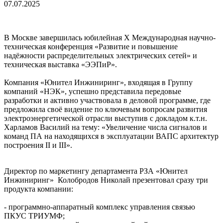
07.07.2025
В Москве завершилась юбилейная X Международная научно-
техническая конференция «Развитие и повышение
надёжности распределительных электрических сетей» и
техническая выставка «ЭЭПиР».
Компания «Юнител Инжиниринг», входящая в Группу
компаний «НЭК», успешно представила передовые
разработки и активно участвовала в деловой программе, где
предложила своё видение по ключевым вопросам развития
электроэнергетической отрасли выступив с докладом к.т.н.
Харламов Василий на тему: «Увеличение числа сигналов и
команд ПА на находящихся в эксплуатации ВАПС архитектур
построения II и III».
Директор по маркетингу департамента РЗА «Юнител
Инжиниринг» Колобродов Николай презентовал сразу три
продукта компании:
- программно-аппаратный комплекс управления связью
ПКУС ТРИУМФ;