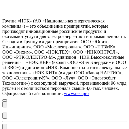
Группа «НЭК» (АО «Национальная энергетическая
компания») – это объединение предприятий, которые
производят инновационные российские продукты и
оказывают услуги для электроэнергетики и промышленности.
Сегодня в Группу входят предприятия: ООО «Юнител
Инжиниринг», ООО «Мосэлектрощит», ООО «НТЗМК»,
ООО «Энхим», ООО «НЭК.ТЕХ», ООО «ИНКОНТРОЛ»,
ООО «РТК-ЭЛЕКТРО-М», дивизион «НЭК.Высоковольтные
решения» – «НЭК.ВВР» (входят ООО «Эйч Энерджи» и ООО
«ЛЗВО») и дивизион «НЭК. Компоненты и интеллектуальные
технологии» – «НЭК.КИТ» (входят ООО «Завод НАРТИС»,
ООО «Электрощит-К°», ООО «Луч», ООО «Энергосбыт
Технологии») с совокупной выручкой, превышающей 96 млрд
рублей и с количеством персонала свыше 4,6 тыс. человек.
Официальный сайт компании:
www.nec.pro