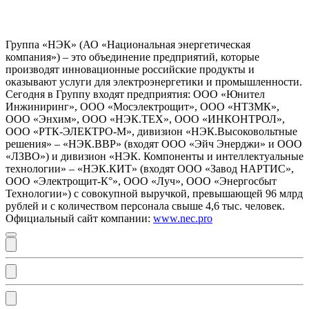
Группа «НЭК» (АО «Национальная энергетическая
компания») – это объединение предприятий, которые
производят инновационные российские продукты и
оказывают услуги для электроэнергетики и промышленности.
Сегодня в Группу входят предприятия: ООО «Юнител
Инжиниринг», ООО «Мосэлектрощит», ООО «НТЗМК»,
ООО «Энхим», ООО «НЭК.ТЕХ», ООО «ИНКОНТРОЛ»,
ООО «РТК-ЭЛЕКТРО-М», дивизион «НЭК.Высоковольтные
решения» – «НЭК.ВВР» (входят ООО «Эйч Энерджи» и ООО
«ЛЗВО») и дивизион «НЭК. Компоненты и интеллектуальные
технологии» – «НЭК.КИТ» (входят ООО «Завод НАРТИС»,
ООО «Электрощит-К°», ООО «Луч», ООО «Энергосбыт
Технологии») с совокупной выручкой, превышающей 96 млрд
рублей и с количеством персонала свыше 4,6 тыс. человек.
Официальный сайт компании:
www.nec.pro