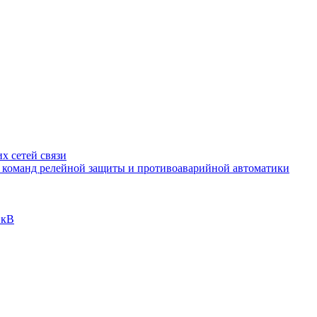
х сетей связи
и команд релейной защиты и противоаварийной автоматики
 кВ