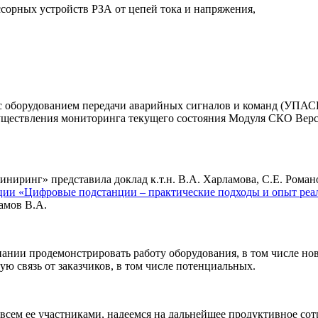
орных устройств РЗА от цепей тока и напряжения,
а с оборудованием передачи аварийных сигналов и команд (УПА
осуществления мониторинга текущего состояния Модуля СКО Вер
ринг» представила доклад к.т.н. В.А. Харламова, С.Е. Романо
ции «Цифровые подстанции – практические подходы и опыт реа
амов В.А.
пании продемонстрировать работу оборудования, в том числе нов
ю связь от заказчиков, в том числе потенциальных.
сем ее участниками, надеемся на дальнейшее продуктивное сот