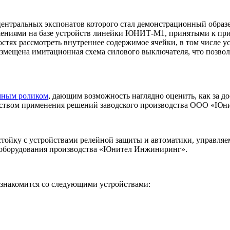
центральных экспонатов которого стал демонстрационный образе
шениями на базе устройств линейки ЮНИТ-М1, принятыми к при
остях рассмотреть внутреннее содержимое ячейки, в том числе 
размещена имитационная схема силового выключателя, что позв
мным роликом
, дающим возможность наглядно оценить, как за 
ществом применения решений заводского производства ООО «Ю
тойку с устройствами релейной защиты и автоматики, управляе
оборудования производства «Юнител Инжиниринг».
ознакомится со следующими устройствами: