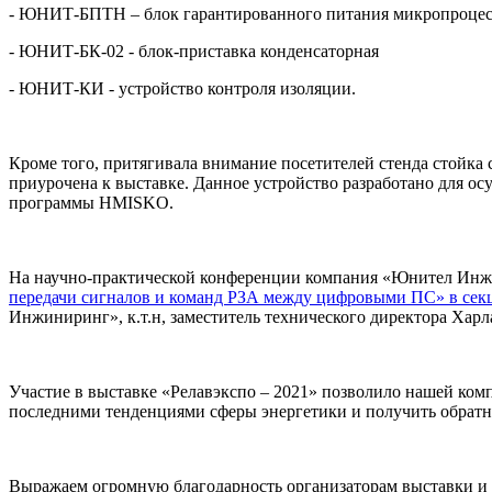
- ЮНИТ-БПТН – блок гарантированного питания микропроцесс
- ЮНИТ-БК-02 - блок-приставка конденсаторная
- ЮНИТ-КИ - устройство контроля изоляции.
Кроме того, притягивала внимание посетителей стенда стойк
приурочена к выставке. Данное устройство разработано для 
программы HMISKO.
На научно-практической конференции компания «Юнител Инжини
передачи сигналов и команд РЗА между цифровыми ПС» в сек
Инжиниринг», к.т.н, заместитель технического директора Харл
Участие в выставке «Релавэкспо – 2021» позволило нашей ком
последними тенденциями сферы энергетики и получить обратну
Выражаем огромную благодарность организаторам выставки и в