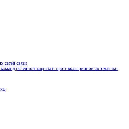
х сетей связи
и команд релейной защиты и противоаварийной автоматики
 кВ