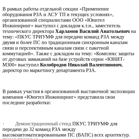
В рамках работы отдельной секции «Применение
оборудования РЗА и АСУ ТП в текущих условиях»,
организованной специалистами ООО «Юнител
Инжиниринг» выступил с докладом к.т.н., заместитель
технического директора
Харламов Василий Анатольевич
на
тему: «ПКУС ТРИУМФ для передачи команд РЗА между
двумя и более ПС по традиционным синхронным каналам
связи и перспективным каналам связи с пакетной
коммутацией». Также с докладом на тему: «Комплекс защиты
от дуговых замыканий на базе устройств серии «ЮНИТ-
М300» выступил
Колобродов Николай Валентинович
,
директор по маркетингу департамента РЗА.
В рамках участия в организованной выставочной экспозиции
компания «Юнител Инжиниринг» представила свои
последние разработки:
·
Демонстрационный стенд
ПКУС ТРИУМФ для
передачи до 32 команд РЗА между
высокоавтоматизированными ПС (ВАПС) всех архитектур.