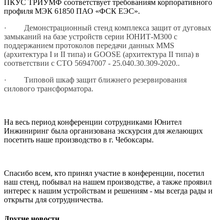
ПКУС ТРИУМФ соответствует требованиям корпоративного
профиля МЭК 61850 ПАО «ФСК ЕЭС».
·
Демонстрационный стенд комплекса защит от дуговых
замыканий на базе устройств серии ЮНИТ-М300 с
поддержанием протоколов передачи данных
MMS
(архитектура
I
и
II
типа) и
GOOSE
(архитектура
II
типа) в
соответствии с СТО 56947007 - 25.040.30.309-2020..
·
Типовой шкаф защит ближнего резервирования
силового трансформатора.
На весь период конференции сотрудниками Юнител
Инжиниринг была организована экскурсия для желающих
посетить наше производство в г. Чебоксары.
Спасибо всем, кто принял участие в конференции, посетил
наш стенд, побывал на нашем производстве, а также проявил
интерес к нашим устройствам и решениям - мы всегда рады и
открыты для сотрудничества.
Другие новости