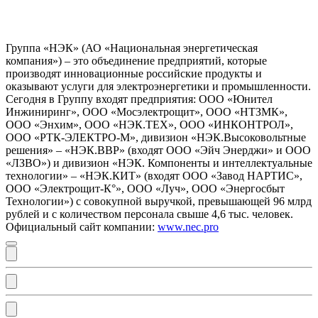
Группа «НЭК» (АО «Национальная энергетическая
компания») – это объединение предприятий, которые
производят инновационные российские продукты и
оказывают услуги для электроэнергетики и промышленности.
Сегодня в Группу входят предприятия: ООО «Юнител
Инжиниринг», ООО «Мосэлектрощит», ООО «НТЗМК»,
ООО «Энхим», ООО «НЭК.ТЕХ», ООО «ИНКОНТРОЛ»,
ООО «РТК-ЭЛЕКТРО-М», дивизион «НЭК.Высоковольтные
решения» – «НЭК.ВВР» (входят ООО «Эйч Энерджи» и ООО
«ЛЗВО») и дивизион «НЭК. Компоненты и интеллектуальные
технологии» – «НЭК.КИТ» (входят ООО «Завод НАРТИС»,
ООО «Электрощит-К°», ООО «Луч», ООО «Энергосбыт
Технологии») с совокупной выручкой, превышающей 96 млрд
рублей и с количеством персонала свыше 4,6 тыс. человек.
Официальный сайт компании:
www.nec.pro