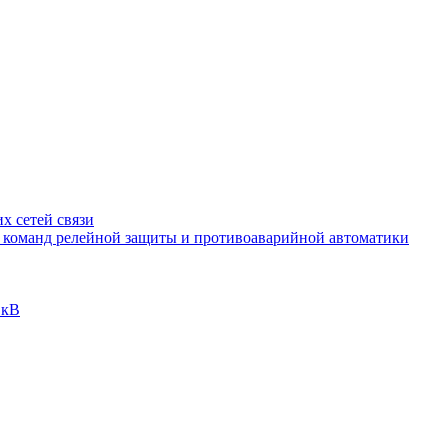
х сетей связи
и команд релейной защиты и противоаварийной автоматики
 кВ