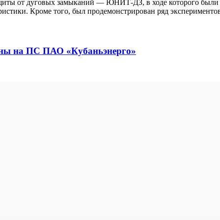
 защиты от дуговых замыканий — ЮНИТ-ДЗ, в ходе которого был
ристики. Кроме того, был продемонстрирован ряд экспериментов
ены на ПС ПАО «Кубаньэнерго»