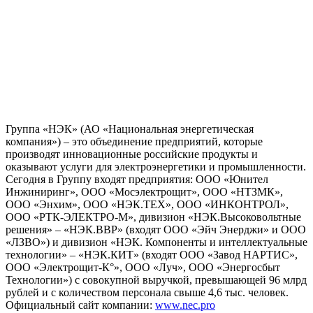
Группа «НЭК» (АО «Национальная энергетическая
компания») – это объединение предприятий, которые
производят инновационные российские продукты и
оказывают услуги для электроэнергетики и промышленности.
Сегодня в Группу входят предприятия: ООО «Юнител
Инжиниринг», ООО «Мосэлектрощит», ООО «НТЗМК»,
ООО «Энхим», ООО «НЭК.ТЕХ», ООО «ИНКОНТРОЛ»,
ООО «РТК-ЭЛЕКТРО-М», дивизион «НЭК.Высоковольтные
решения» – «НЭК.ВВР» (входят ООО «Эйч Энерджи» и ООО
«ЛЗВО») и дивизион «НЭК. Компоненты и интеллектуальные
технологии» – «НЭК.КИТ» (входят ООО «Завод НАРТИС»,
ООО «Электрощит-К°», ООО «Луч», ООО «Энергосбыт
Технологии») с совокупной выручкой, превышающей 96 млрд
рублей и с количеством персонала свыше 4,6 тыс. человек.
Официальный сайт компании:
www.nec.pro