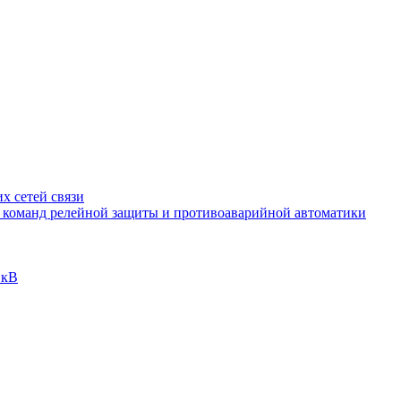
х сетей связи
и команд релейной защиты и противоаварийной автоматики
 кВ