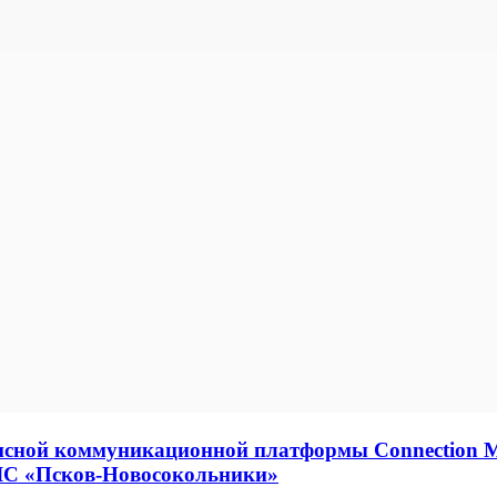
сной коммуникационной платформы Connection M
ЛС «Псков-Новосокольники»