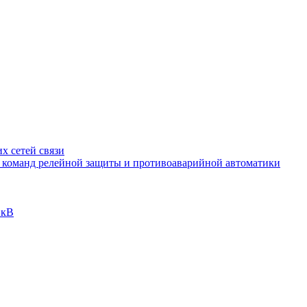
х сетей связи
и команд релейной защиты и противоаварийной автоматики
 кВ