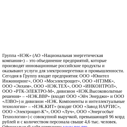
Группа «НЭК» (АО «Национальная энергетическая
компания») – это объединение предприятий, которые
производят инновационные российские продукты и
оказывают услуги для электроэнергетики и промышленности.
Сегодня в Группу входят предприятия: ООО «Юнител
Инжиниринг», ООО «Мосэлектрощит», ООО «НТЗМК»,
ООО «Энхим», ООО «НЭК.ТЕХ», ООО «ИНКОНТРОЛ»,
ООО «РТК-ЭЛЕКТРО-М», дивизион «НЭК.Высоковольтные
решения» – «НЭК.ВВР» (входят ООО «Эйч Энерджи» и ООО
«ЛЗВО») и дивизион «НЭК. Компоненты и интеллектуальные
технологии» – «НЭК.КИТ» (входят ООО «Завод НАРТИС»,
ООО «Электрощит-К°», ООО «Луч», ООО «Энергосбыт
Технологии») с совокупной выручкой, превышающей 96 млрд
рублей и с количеством персонала свыше 4,6 тыс. человек.
Официальный сайт компании:
www.nec.pro