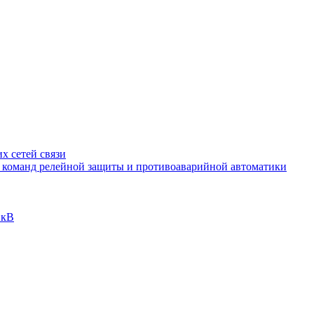
х сетей связи
и команд релейной защиты и противоаварийной автоматики
 кВ