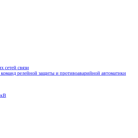
х сетей связи
и команд релейной защиты и противоаварийной автоматики
 кВ