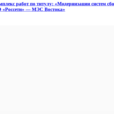
екс работ по титулу: «Модернизации систем сб
О «Россети» — МЭС Востока»