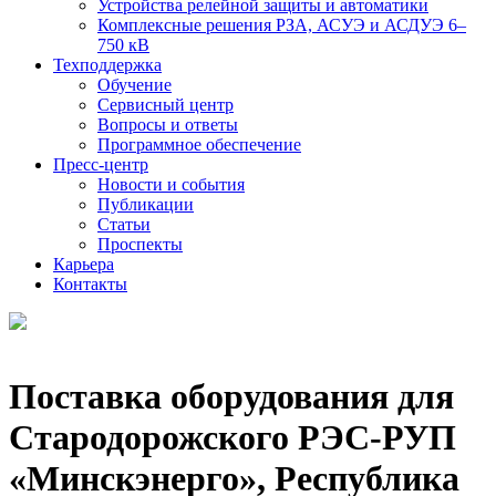
Устройства релейной защиты и автоматики
Комплексные решения РЗА, АСУЭ и АСДУЭ 6–
750 кВ
Техподдержка
Обучение
Сервисный центр
Вопросы и ответы
Программное обеспечение
Пресс-центр
Новости и события
Публикации
Статьи
Проспекты
Карьера
Контакты
Поставка оборудования для
Стародорожского РЭС-РУП
«Минскэнерго», Республика