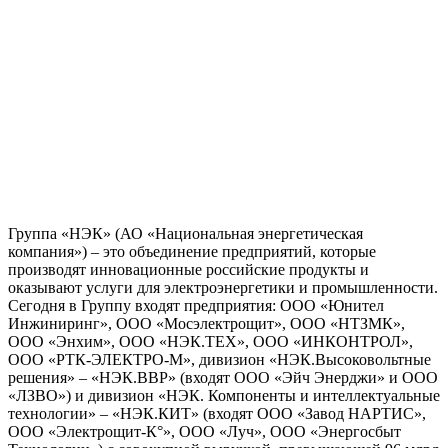
Группа «НЭК» (АО «Национальная энергетическая
компания») – это объединение предприятий, которые
производят инновационные российские продукты и
оказывают услуги для электроэнергетики и промышленности.
Сегодня в Группу входят предприятия: ООО «Юнител
Инжиниринг», ООО «Мосэлектрощит», ООО «НТЗМК»,
ООО «Энхим», ООО «НЭК.ТЕХ», ООО «ИНКОНТРОЛ»,
ООО «РТК-ЭЛЕКТРО-М», дивизион «НЭК.Высоковольтные
решения» – «НЭК.ВВР» (входят ООО «Эйч Энерджи» и ООО
«ЛЗВО») и дивизион «НЭК. Компоненты и интеллектуальные
технологии» – «НЭК.КИТ» (входят ООО «Завод НАРТИС»,
ООО «Электрощит-К°», ООО «Луч», ООО «Энергосбыт