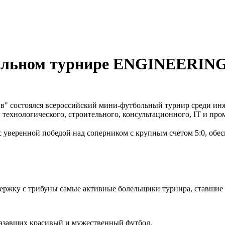
больном турнире ENGINEERING
мотив" состоялся всероссийский мини-футбольный турнир сред
ы технологического, строительного, консультационного, IT и п
еренной победой над соперником с крупным счетом 5:0, обеспечи
жку с трибуны самые активные болельщики турнира, ставшие о
оказавших красивый и мужественный футбол.