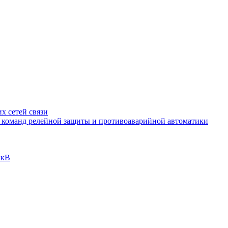
х сетей связи
и команд релейной защиты и противоаварийной автоматики
 кВ