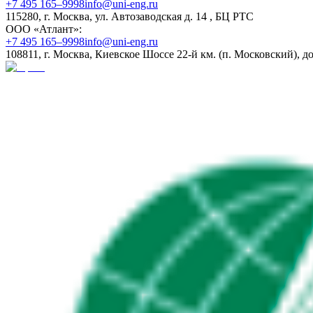
+7 495 165–9998
info@uni-eng.ru
115280, г. Москва, ул. Автозаводская д. 14 , БЦ РТС
ООО «Атлант»:
+7 495 165–9998
info@uni-eng.ru
108811, г. Москва, Киевское Шоссе 22-й км. (п. Московский), до