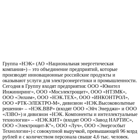
Группа «НЭК» (АО «Национальная энергетическая
компания») – это объединение предприятий, которые
производят инновационные российские продукты и
оказывают услуги для электроэнергетики и промышленности.
Сегодня в Группу входят предприятия: ООО «Юнител
Инжиниринг», ООО «Мосэлектрощит», ООО «НТЗМК»,
ООО «Энхим», ООО «НЭК.ТЕХ», ООО «ИНКОНТРОЛ»,
ООО «РТК-ЭЛЕКТРО-М», дивизион «НЭК.Высоковольтные
решения» – «НЭК.ВВР» (входят ООО «Эйч Энерджи» и ООО
«ЛЗВО») и дивизион «НЭК. Компоненты и интеллектуальные
технологии» – «НЭК.КИТ» (входят ООО «Завод НАРТИС»,
ООО «Электрощит-К°», ООО «Луч», ООО «Энергосбыт
Технологии») с совокупной выручкой, превышающей 96 млрд
рублей и с количеством персонала свыше 4,6 тыс. человек.