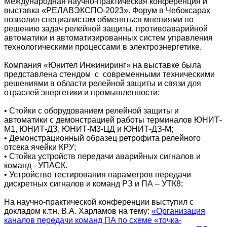
Международная научно-практическая конференция и
выставка «РЕЛАВЭКСПО-2023». Форум в Чебоксарах
позволил специалистам обменяться мнениями по
решению задач релейной защиты, противоаварийной
автоматики и автоматизированных систем управления
технологическими процессами в электроэнергетике.
Компания «Юнител Инжиниринг» на выставке была
представлена стендом с современными техническими
решениями в области релейной защиты и связи для
отраслей энергетики и промышленности:
• Стойки с оборудованием релейной защиты и
автоматики с демонстрацией работы терминалов ЮНИТ-
М1, ЮНИТ-ДЗ, ЮНИТ-М3-ЦД и ЮНИТ-ДЗ-М;
• Демонстрационный образец ретрофита релейного
отсека ячейки КРУ;
• Стойка устройств передачи аварийных сигналов и
команд - УПАСК.
• Устройство тестирования параметров передачи
дискретных сигналов и команд РЗ и ПА – УТК8;
На научно-практической конференции выступил с
докладом к.т.н. В.А. Харламов на тему:
«Организация
каналов передачи команд ПА по схеме «точка-