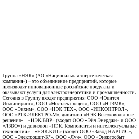
Группа «НЭК» (АО «Национальная энергетическая
компания») – это объединение предприятий, которые
производят инновационные российские продукты и
оказывают услуги для электроэнергетики и промышленности.
Сегодня в Группу входят предприятия: ООО «Юнител
Инжиниринг», ООО «Мосэлектрощит», ООО «НТЗМК»,
ООО «Энхим», ООО «НЭК.ТЕХ», ООО «ИНКОНТРОЛ»,
ООО «РТК-ЭЛЕКТРО-М», дивизион «НЭК.Высоковольтные
решения» – «НЭК.ВВР» (входят ООО «Эйч Энерджи» и ООО
«ЛЗВО») и дивизион «НЭК. Компоненты и интеллектуальные
технологии» – «НЭК.КИТ» (входят ООО «Завод НАРТИС»,
ООО «Электрощит-К°», ООО «Луч», ООО «Энергосбыт