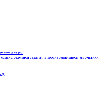
х сетей связи
и команд релейной защиты и противоаварийной автоматики
 кВ