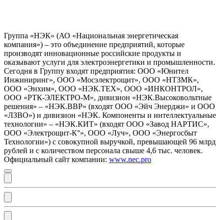
Группа «НЭК» (АО «Национальная энергетическая
компания») – это объединение предприятий, которые
производят инновационные российские продукты и
оказывают услуги для электроэнергетики и промышленности.
Сегодня в Группу входят предприятия: ООО «Юнител
Инжиниринг», ООО «Мосэлектрощит», ООО «НТЗМК»,
ООО «Энхим», ООО «НЭК.ТЕХ», ООО «ИНКОНТРОЛ»,
ООО «РТК-ЭЛЕКТРО-М», дивизион «НЭК.Высоковольтные
решения» – «НЭК.ВВР» (входят ООО «Эйч Энерджи» и ООО
«ЛЗВО») и дивизион «НЭК. Компоненты и интеллектуальные
технологии» – «НЭК.КИТ» (входят ООО «Завод НАРТИС»,
ООО «Электрощит-К°», ООО «Луч», ООО «Энергосбыт
Технологии») с совокупной выручкой, превышающей 96 млрд
рублей и с количеством персонала свыше 4,6 тыс. человек.
Официальный сайт компании:
www.nec.pro