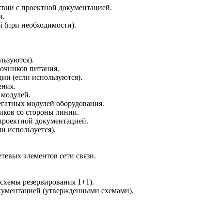
твии с проектной документацией.
и.
 (при необходимости).
льзуются).
очников питания.
ии (если используются).
ения.
 модулей.
егатных модулей оборудования.
иков со стороны линии.
проектной документацией.
и используется).
тевых элементов сети связи.
 схемы резервирования 1+1).
документацией (утвержденными схемами).