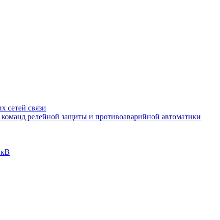
х сетей связи
и команд релейной защиты и противоаварийной автоматики
 кВ