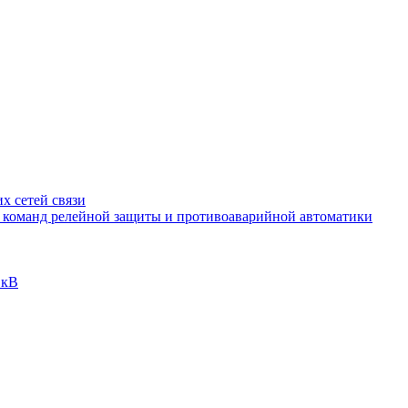
х сетей связи
и команд релейной защиты и противоаварийной автоматики
 кВ